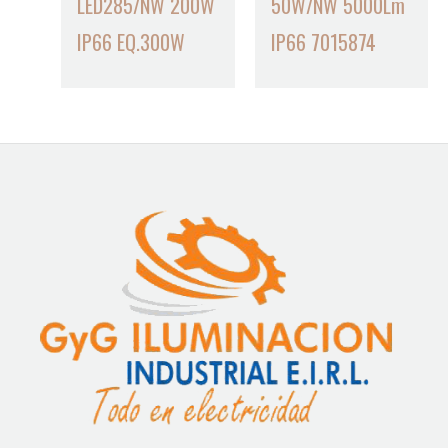
LED285/NW 200W
50W/NW 5000Lm
IP66 EQ.300W
IP66 7015874