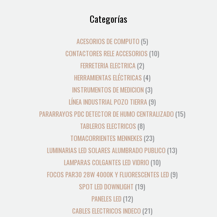
12
39
2
8
19
5
4
3
21
36
23
18
9
10
10
24
22
17
28
16
13
9
9
15
Categorías
productos
productos
productos
productos
productos
productos
productos
productos
productos
productos
productos
productos
productos
productos
productos
productos
productos
productos
productos
productos
productos
productos
productos
productos
ACESORIOS DE COMPUTO
5
CONTACTORES RELE ACCESORIOS
10
FERRETERIA ELECTRICA
2
HERRAMIENTAS ELÉCTRICAS
4
INSTRUMENTOS DE MEDICION
3
LÍNEA INDUSTRIAL POZO TIERRA
9
PARARRAYOS PDC DETECTOR DE HUMO CENTRALIZADO
15
TABLEROS ELECTRICOS
8
TOMACORRIENTES MENNEKES
23
LUMINARIAS LED SOLARES ALUMBRADO PUBLICO
13
LAMPARAS COLGANTES LED VIDRIO
10
FOCOS PAR30 28W 4000K Y FLUORESCENTES LED
9
SPOT LED DOWNLIGHT
19
PANELES LED
12
CABLES ELECTRICOS INDECO
21