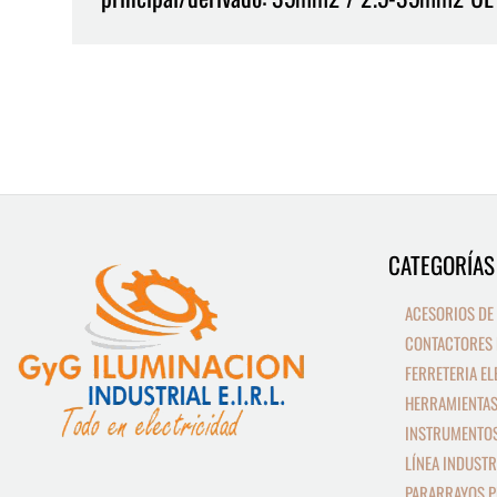
CATEGORÍAS
9
13
productos
productos
ACESORIOS DE
CONTACTORES 
FERRETERIA EL
HERRAMIENTAS
INSTRUMENTOS
LÍNEA INDUSTR
PARARRAYOS P