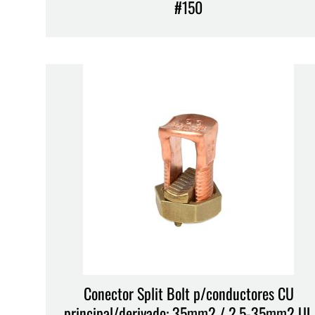
#150
Conector Split Bolt p/conductores CU
principal/derivado: 35mm2 / 2.5-35mm2 UL