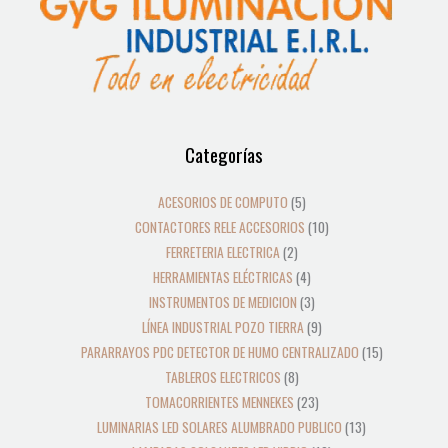
12
39
2
8
19
5
4
3
21
36
23
18
9
10
10
24
22
17
28
16
13
9
9
15
Categorías
productos
productos
productos
productos
productos
productos
productos
productos
productos
productos
productos
productos
productos
productos
productos
productos
productos
productos
productos
productos
productos
productos
productos
productos
ACESORIOS DE COMPUTO
5
CONTACTORES RELE ACCESORIOS
10
FERRETERIA ELECTRICA
2
HERRAMIENTAS ELÉCTRICAS
4
INSTRUMENTOS DE MEDICION
3
LÍNEA INDUSTRIAL POZO TIERRA
9
PARARRAYOS PDC DETECTOR DE HUMO CENTRALIZADO
15
TABLEROS ELECTRICOS
8
TOMACORRIENTES MENNEKES
23
LUMINARIAS LED SOLARES ALUMBRADO PUBLICO
13