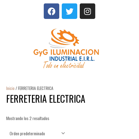
Ir
F
T
I
al
a
w
n
contenido
c
i
s
e
t
t
b
t
a
o
e
g
o
r
r
k
a
m
Inicio
/ FERRETERIA ELECTRICA
FERRETERIA ELECTRICA
Mostrando los 2 resultados