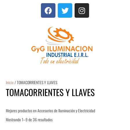
Ir
F
T
I
al
a
w
n
contenido
c
i
s
e
t
t
b
t
a
o
e
g
o
r
r
k
a
m
Inicio
/ TOMACORRIENTES Y LLAVES
TOMACORRIENTES Y LLAVES
Mejores productos en Accesorios de Iluminación y Electricidad
Mostrando 1–9 de 36 resultados