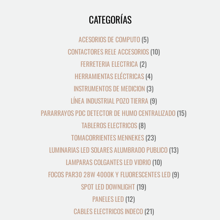
CATEGORÍAS
12
39
8
19
2
5
4
3
21
36
23
9
18
10
10
24
22
17
28
16
13
9
9
15
productos
productos
productos
productos
productos
productos
productos
productos
productos
productos
productos
productos
productos
productos
productos
productos
productos
productos
productos
productos
productos
productos
productos
productos
ACESORIOS DE COMPUTO
5
CONTACTORES RELE ACCESORIOS
10
FERRETERIA ELECTRICA
2
HERRAMIENTAS ELÉCTRICAS
4
INSTRUMENTOS DE MEDICION
3
LÍNEA INDUSTRIAL POZO TIERRA
9
PARARRAYOS PDC DETECTOR DE HUMO CENTRALIZADO
15
TABLEROS ELECTRICOS
8
TOMACORRIENTES MENNEKES
23
LUMINARIAS LED SOLARES ALUMBRADO PUBLICO
13
LAMPARAS COLGANTES LED VIDRIO
10
FOCOS PAR30 28W 4000K Y FLUORESCENTES LED
9
SPOT LED DOWNLIGHT
19
PANELES LED
12
CABLES ELECTRICOS INDECO
21