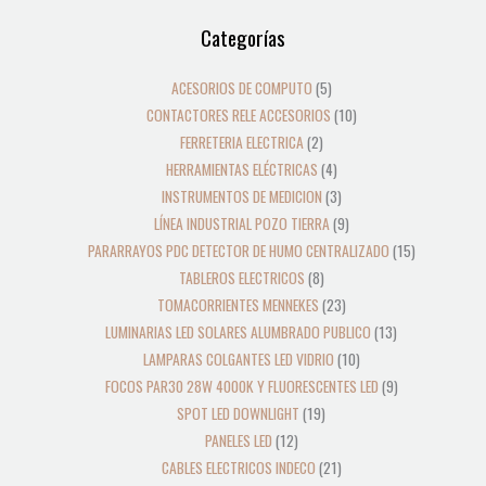
12
39
2
8
19
5
4
3
21
36
23
18
9
10
10
24
22
17
28
16
13
9
9
15
Categorías
productos
productos
productos
productos
productos
productos
productos
productos
productos
productos
productos
productos
productos
productos
productos
productos
productos
productos
productos
productos
productos
productos
productos
productos
ACESORIOS DE COMPUTO
5
CONTACTORES RELE ACCESORIOS
10
FERRETERIA ELECTRICA
2
HERRAMIENTAS ELÉCTRICAS
4
INSTRUMENTOS DE MEDICION
3
LÍNEA INDUSTRIAL POZO TIERRA
9
PARARRAYOS PDC DETECTOR DE HUMO CENTRALIZADO
15
TABLEROS ELECTRICOS
8
TOMACORRIENTES MENNEKES
23
LUMINARIAS LED SOLARES ALUMBRADO PUBLICO
13
LAMPARAS COLGANTES LED VIDRIO
10
FOCOS PAR30 28W 4000K Y FLUORESCENTES LED
9
SPOT LED DOWNLIGHT
19
PANELES LED
12
CABLES ELECTRICOS INDECO
21