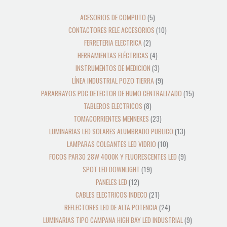
productos
productos
productos
productos
productos
productos
productos
productos
productos
productos
productos
productos
productos
productos
productos
productos
productos
productos
productos
productos
productos
productos
productos
productos
ACESORIOS DE COMPUTO
5
CONTACTORES RELE ACCESORIOS
10
FERRETERIA ELECTRICA
2
HERRAMIENTAS ELÉCTRICAS
4
INSTRUMENTOS DE MEDICION
3
LÍNEA INDUSTRIAL POZO TIERRA
9
PARARRAYOS PDC DETECTOR DE HUMO CENTRALIZADO
15
TABLEROS ELECTRICOS
8
TOMACORRIENTES MENNEKES
23
LUMINARIAS LED SOLARES ALUMBRADO PUBLICO
13
LAMPARAS COLGANTES LED VIDRIO
10
FOCOS PAR30 28W 4000K Y FLUORESCENTES LED
9
SPOT LED DOWNLIGHT
19
PANELES LED
12
CABLES ELECTRICOS INDECO
21
REFLECTORES LED DE ALTA POTENCIA
24
LUMINARIAS TIPO CAMPANA HIGH BAY LED INDUSTRIAL
9