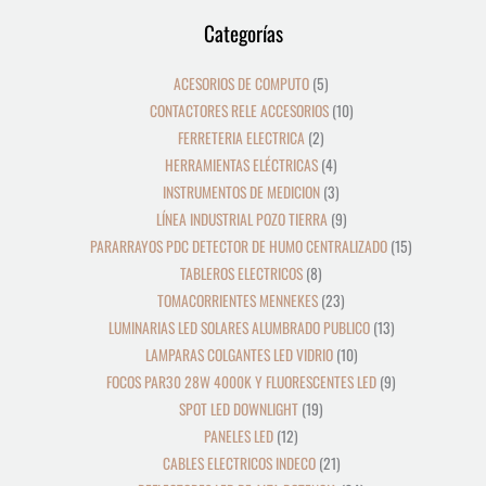
12
39
8
19
2
5
4
3
21
36
23
9
18
10
10
24
22
17
28
16
13
9
9
15
Categorías
productos
productos
productos
productos
productos
productos
productos
productos
productos
productos
productos
productos
productos
productos
productos
productos
productos
productos
productos
productos
productos
productos
productos
productos
ACESORIOS DE COMPUTO
5
CONTACTORES RELE ACCESORIOS
10
FERRETERIA ELECTRICA
2
HERRAMIENTAS ELÉCTRICAS
4
INSTRUMENTOS DE MEDICION
3
LÍNEA INDUSTRIAL POZO TIERRA
9
PARARRAYOS PDC DETECTOR DE HUMO CENTRALIZADO
15
TABLEROS ELECTRICOS
8
TOMACORRIENTES MENNEKES
23
LUMINARIAS LED SOLARES ALUMBRADO PUBLICO
13
LAMPARAS COLGANTES LED VIDRIO
10
FOCOS PAR30 28W 4000K Y FLUORESCENTES LED
9
SPOT LED DOWNLIGHT
19
PANELES LED
12
CABLES ELECTRICOS INDECO
21