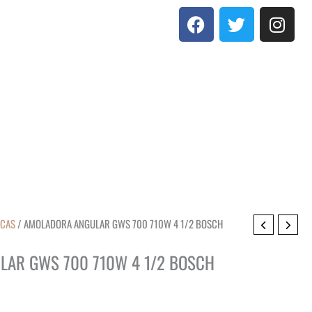
F
T
I
a
w
n
c
i
s
e
t
t
b
t
a
o
e
g
o
r
r
k
a
m
ICAS
/ AMOLADORA ANGULAR GWS 700 710W 4 1/2 BOSCH
AR GWS 700 710W 4 1/2 BOSCH