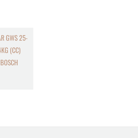
R GWS 25-
4KG (CC)
– BOSCH