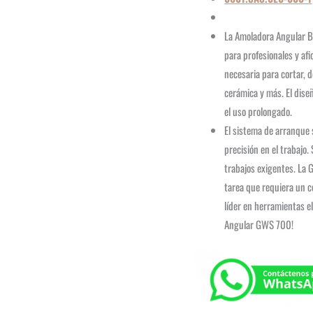
La Amoladora Angular B
para profesionales y af
necesaria para cortar, 
cerámica y más. El dise
el uso prolongado.
El sistema de arranque 
precisión en el trabajo
trabajos exigentes. La 
tarea que requiera un c
líder en herramientas el
Angular GWS 700!