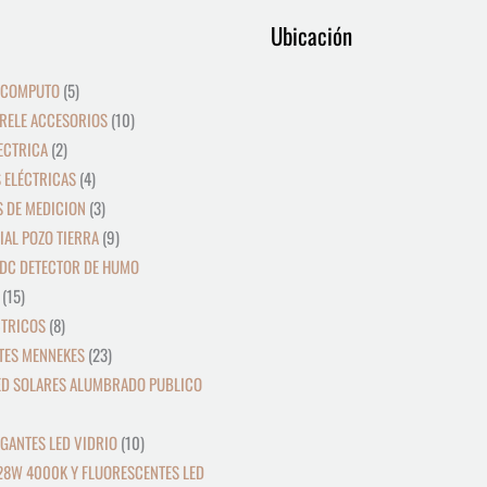
9
12
39
15
8
2
19
5
4
36
3
21
23
9
18
10
10
24
22
17
28
16
Ubicación
productos
productos
productos
productos
productos
productos
productos
productos
productos
productos
productos
productos
productos
productos
productos
productos
productos
productos
productos
productos
productos
productos
 COMPUTO
5
RELE ACCESORIOS
10
ECTRICA
2
 ELÉCTRICAS
4
 DE MEDICION
3
IAL POZO TIERRA
9
DC DETECTOR DE HUMO
15
CTRICOS
8
TES MENNEKES
23
ED SOLARES ALUMBRADO PUBLICO
GANTES LED VIDRIO
10
28W 4000K Y FLUORESCENTES LED