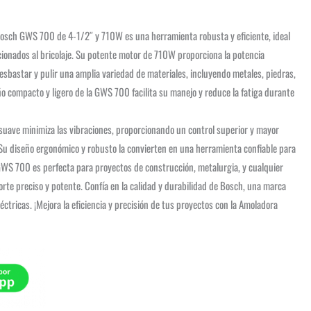
osch GWS 700 de 4-1/2″ y 710W es una herramienta robusta y eficiente, ideal
icionados al bricolaje. Su potente motor de 710W proporciona la potencia
desbastar y pulir una amplia variedad de materiales, incluyendo metales, piedras,
ño compacto y ligero de la GWS 700 facilita su manejo y reduce la fatiga durante
suave minimiza las vibraciones, proporcionando un control superior y mayor
. Su diseño ergonómico y robusto la convierten en una herramienta confiable para
GWS 700 es perfecta para proyectos de construcción, metalurgia, y cualquier
orte preciso y potente. Confía en la calidad y durabilidad de Bosch, una marca
éctricas. ¡Mejora la eficiencia y precisión de tus proyectos con la Amoladora