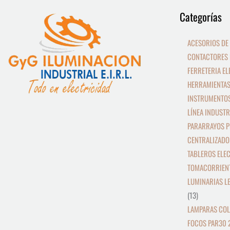
9
13
Categorías
productos
productos
ACESORIOS DE
CONTACTORES 
FERRETERIA EL
HERRAMIENTAS
INSTRUMENTOS
LÍNEA INDUSTR
PARARRAYOS P
CENTRALIZADO
TABLEROS ELE
TOMACORRIEN
LUMINARIAS L
13
LAMPARAS COL
FOCOS PAR30 