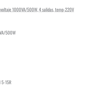
 voltaje 1000VA/500W, 4 salidas, temp-220V
VA/500W
:
l 5-15R
: