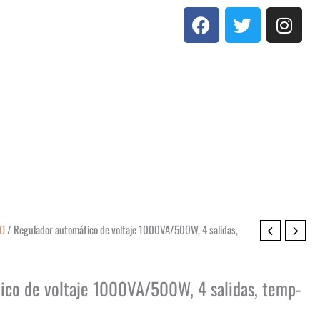
F
T
I
a
w
n
c
i
s
e
t
t
b
t
a
o
e
g
o
r
r
k
a
m
TO
/ Regulador automático de voltaje 1000VA/500W, 4 salidas,
ico de voltaje 1000VA/500W, 4 salidas, temp-