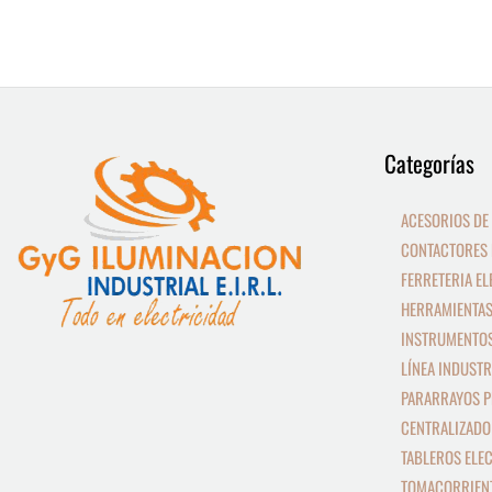
9
13
Categorías
productos
productos
ACESORIOS DE
CONTACTORES 
FERRETERIA EL
HERRAMIENTAS
INSTRUMENTOS
LÍNEA INDUSTR
PARARRAYOS P
CENTRALIZADO
TABLEROS ELE
TOMACORRIEN