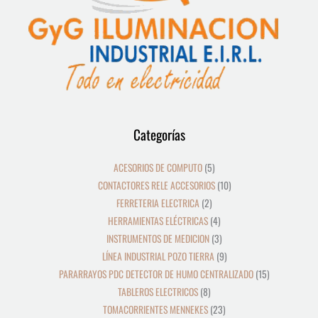
12
39
8
19
2
5
4
3
21
36
23
9
18
10
10
24
22
17
28
16
13
9
9
15
Categorías
productos
productos
productos
productos
productos
productos
productos
productos
productos
productos
productos
productos
productos
productos
productos
productos
productos
productos
productos
productos
productos
productos
productos
productos
ACESORIOS DE COMPUTO
5
CONTACTORES RELE ACCESORIOS
10
FERRETERIA ELECTRICA
2
HERRAMIENTAS ELÉCTRICAS
4
INSTRUMENTOS DE MEDICION
3
LÍNEA INDUSTRIAL POZO TIERRA
9
PARARRAYOS PDC DETECTOR DE HUMO CENTRALIZADO
15
TABLEROS ELECTRICOS
8
TOMACORRIENTES MENNEKES
23