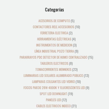
12
39
2
8
19
5
4
3
21
36
23
18
9
10
10
24
22
17
28
16
13
9
9
15
Categorías
productos
productos
productos
productos
productos
productos
productos
productos
productos
productos
productos
productos
productos
productos
productos
productos
productos
productos
productos
productos
productos
productos
productos
productos
ACESORIOS DE COMPUTO
5
CONTACTORES RELE ACCESORIOS
10
FERRETERIA ELECTRICA
2
HERRAMIENTAS ELÉCTRICAS
4
INSTRUMENTOS DE MEDICION
3
LÍNEA INDUSTRIAL POZO TIERRA
9
PARARRAYOS PDC DETECTOR DE HUMO CENTRALIZADO
15
TABLEROS ELECTRICOS
8
TOMACORRIENTES MENNEKES
23
LUMINARIAS LED SOLARES ALUMBRADO PUBLICO
13
LAMPARAS COLGANTES LED VIDRIO
10
FOCOS PAR30 28W 4000K Y FLUORESCENTES LED
9
SPOT LED DOWNLIGHT
19
PANELES LED
12
CABLES ELECTRICOS INDECO
21