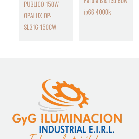
Farola isla led 60w
PUBLICO 150W
ip66 4000k
OPALUX OP-
SL316-150CW