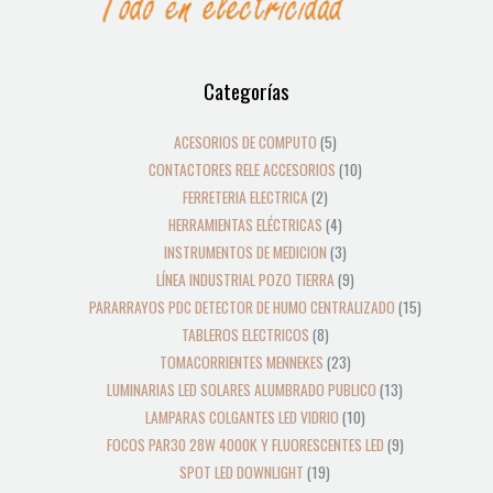
12
39
2
8
19
5
4
3
21
36
23
18
9
10
10
24
22
17
28
16
13
9
9
15
Categorías
productos
productos
productos
productos
productos
productos
productos
productos
productos
productos
productos
productos
productos
productos
productos
productos
productos
productos
productos
productos
productos
productos
productos
productos
ACESORIOS DE COMPUTO
5
CONTACTORES RELE ACCESORIOS
10
FERRETERIA ELECTRICA
2
HERRAMIENTAS ELÉCTRICAS
4
INSTRUMENTOS DE MEDICION
3
LÍNEA INDUSTRIAL POZO TIERRA
9
PARARRAYOS PDC DETECTOR DE HUMO CENTRALIZADO
15
TABLEROS ELECTRICOS
8
TOMACORRIENTES MENNEKES
23
LUMINARIAS LED SOLARES ALUMBRADO PUBLICO
13
LAMPARAS COLGANTES LED VIDRIO
10
FOCOS PAR30 28W 4000K Y FLUORESCENTES LED
9
SPOT LED DOWNLIGHT
19