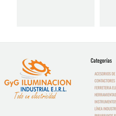
9
13
Categorías
productos
productos
ACESORIOS DE
CONTACTORES 
FERRETERIA EL
HERRAMIENTAS
INSTRUMENTOS
LÍNEA INDUSTR
PARARRAYOS P