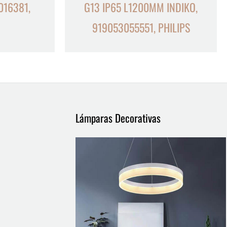
016381,
G13 IP65 L1200MM INDIKO,
919053055551, PHILIPS
Lámparas Decorativas