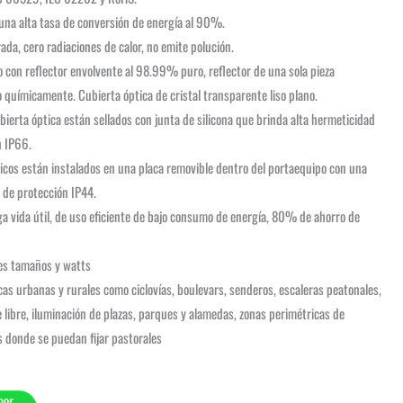
 una alta tasa de conversión de energía al 90%.
rada, cero radiaciones de calor, no emite polución.
 con reflector envolvente al 98.99% puro, reflector de una sola pieza
o químicamente. Cubierta óptica de cristal transparente liso plano.
ubierta óptica están sellados con junta de silicona que brinda alta hermeticidad
n IP66.
icos están instalados en una placa removible dentro del portaequipo con una
 de protección IP44.
ga vida útil, de uso eficiente de bajo consumo de energía, 80% de ahorro de
tes tamaños y watts
icas urbanas y rurales como ciclovías, boulevars, senderos, escaleras peatonales,
e libre, iluminación de plazas, parques y alamedas, zonas perimétricas de
donde se puedan fijar pastorales