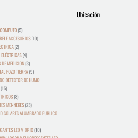
9
12
39
15
8
2
19
5
4
36
3
21
23
9
18
10
10
24
22
17
28
16
Ubicación
productos
productos
productos
productos
productos
productos
productos
productos
productos
productos
productos
productos
productos
productos
productos
productos
productos
productos
productos
productos
productos
productos
 COMPUTO
5
RELE ACCESORIOS
10
ECTRICA
2
 ELÉCTRICAS
4
 DE MEDICION
3
IAL POZO TIERRA
9
DC DETECTOR DE HUMO
15
CTRICOS
8
TES MENNEKES
23
ED SOLARES ALUMBRADO PUBLICO
GANTES LED VIDRIO
10