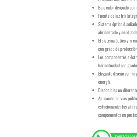
Bajo calor disipado con
Fuente de luz fría integ
Sistema óptico diseñado
abrillantado y anodizad
El sistema óptico y la c
con grado de protecció
Los componentes eléctr
hermeticidad con grado
Elegante diseño con lar
energía.
Disponibles en diferen
Aplicación en vías públ
estacionamientos al air
campamentos en postes 