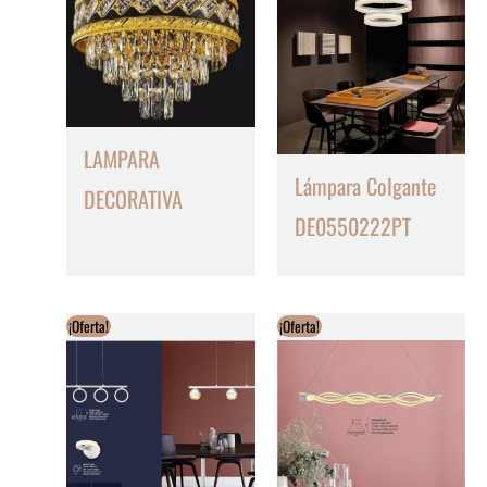
LAMPARA
Lámpara Colgante
DECORATIVA
DE0550222PT
¡Oferta!
¡Oferta!