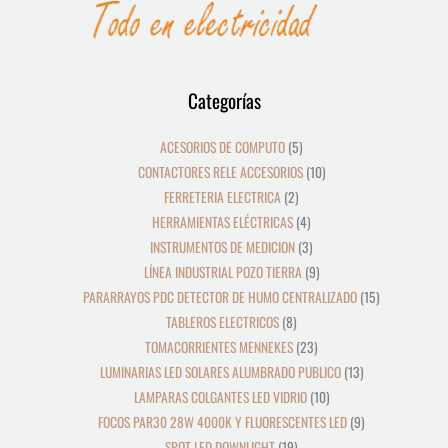
12
39
8
19
2
5
4
3
21
36
23
9
18
10
10
24
22
17
28
16
13
9
9
15
Categorías
productos
productos
productos
productos
productos
productos
productos
productos
productos
productos
productos
productos
productos
productos
productos
productos
productos
productos
productos
productos
productos
productos
productos
productos
ACESORIOS DE COMPUTO
5
CONTACTORES RELE ACCESORIOS
10
FERRETERIA ELECTRICA
2
HERRAMIENTAS ELÉCTRICAS
4
INSTRUMENTOS DE MEDICION
3
LÍNEA INDUSTRIAL POZO TIERRA
9
PARARRAYOS PDC DETECTOR DE HUMO CENTRALIZADO
15
TABLEROS ELECTRICOS
8
TOMACORRIENTES MENNEKES
23
LUMINARIAS LED SOLARES ALUMBRADO PUBLICO
13
LAMPARAS COLGANTES LED VIDRIO
10
FOCOS PAR30 28W 4000K Y FLUORESCENTES LED
9
SPOT LED DOWNLIGHT
19