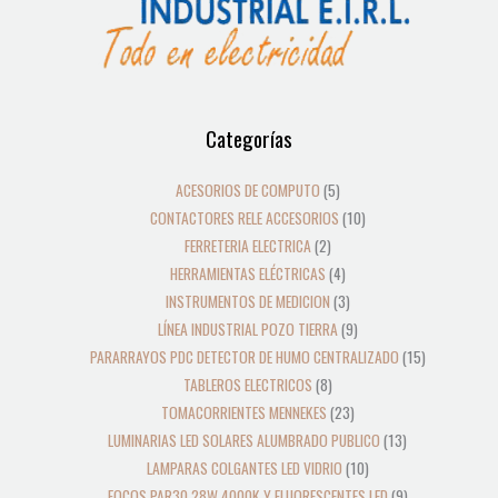
12
39
2
8
19
5
4
3
21
36
23
18
9
10
10
24
22
17
28
16
13
9
9
15
Categorías
productos
productos
productos
productos
productos
productos
productos
productos
productos
productos
productos
productos
productos
productos
productos
productos
productos
productos
productos
productos
productos
productos
productos
productos
ACESORIOS DE COMPUTO
5
CONTACTORES RELE ACCESORIOS
10
FERRETERIA ELECTRICA
2
HERRAMIENTAS ELÉCTRICAS
4
INSTRUMENTOS DE MEDICION
3
LÍNEA INDUSTRIAL POZO TIERRA
9
PARARRAYOS PDC DETECTOR DE HUMO CENTRALIZADO
15
TABLEROS ELECTRICOS
8
TOMACORRIENTES MENNEKES
23
LUMINARIAS LED SOLARES ALUMBRADO PUBLICO
13
LAMPARAS COLGANTES LED VIDRIO
10
FOCOS PAR30 28W 4000K Y FLUORESCENTES LED
9