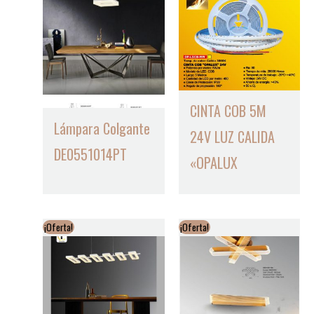
CINTA COB 5M
Lámpara Colgante
24V LUZ CALIDA
DE0551014PT
«OPALUX
¡Oferta!
¡Oferta!