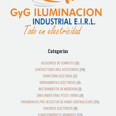
12
39
2
8
19
5
4
3
21
36
23
18
9
10
10
24
22
17
28
16
13
9
9
15
Categorías
productos
productos
productos
productos
productos
productos
productos
productos
productos
productos
productos
productos
productos
productos
productos
productos
productos
productos
productos
productos
productos
productos
productos
productos
ACESORIOS DE COMPUTO
5
CONTACTORES RELE ACCESORIOS
10
FERRETERIA ELECTRICA
2
HERRAMIENTAS ELÉCTRICAS
4
INSTRUMENTOS DE MEDICION
3
LÍNEA INDUSTRIAL POZO TIERRA
9
PARARRAYOS PDC DETECTOR DE HUMO CENTRALIZADO
15
TABLEROS ELECTRICOS
8
TOMACORRIENTES MENNEKES
23