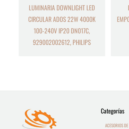
LUMINARIA DOWNLIGHT LED
CIRCULAR ADOS 22W 4000K
EMPO
100-240V IP20 DN017C,
929002002612, PHILIPS
9
13
Categorías
productos
productos
ACESORIOS DE