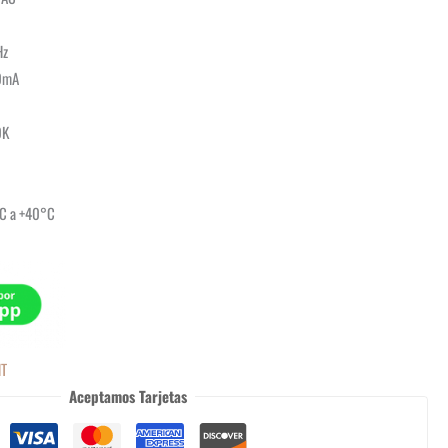
Hz
00mA
0K
°C a +40°C
HT
Aceptamos Tarjetas