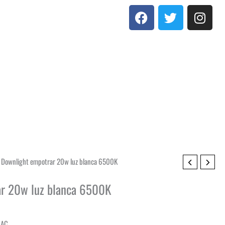
F
T
I
a
w
n
c
i
s
e
t
t
b
t
a
o
e
g
o
r
r
k
a
m
 Downlight empotrar 20w luz blanca 6500K
r 20w luz blanca 6500K
 AC