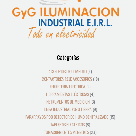
12
39
8
19
2
5
4
3
21
36
23
9
18
10
10
24
22
17
28
16
13
9
9
15
Categorías
productos
productos
productos
productos
productos
productos
productos
productos
productos
productos
productos
productos
productos
productos
productos
productos
productos
productos
productos
productos
productos
productos
productos
productos
ACESORIOS DE COMPUTO
5
CONTACTORES RELE ACCESORIOS
10
FERRETERIA ELECTRICA
2
HERRAMIENTAS ELÉCTRICAS
4
INSTRUMENTOS DE MEDICION
3
LÍNEA INDUSTRIAL POZO TIERRA
9
PARARRAYOS PDC DETECTOR DE HUMO CENTRALIZADO
15
TABLEROS ELECTRICOS
8
TOMACORRIENTES MENNEKES
23