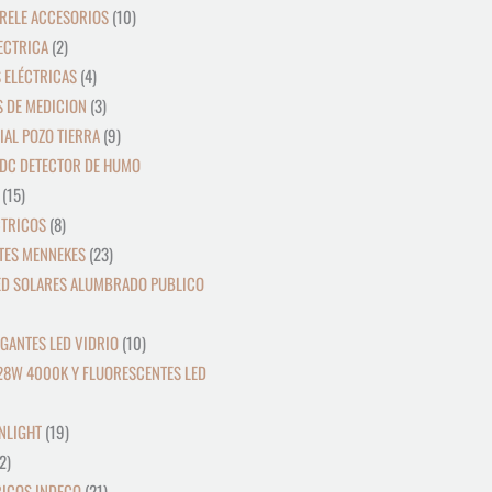
RELE ACCESORIOS
10
ECTRICA
2
 ELÉCTRICAS
4
 DE MEDICION
3
IAL POZO TIERRA
9
DC DETECTOR DE HUMO
15
CTRICOS
8
TES MENNEKES
23
ED SOLARES ALUMBRADO PUBLICO
GANTES LED VIDRIO
10
28W 4000K Y FLUORESCENTES LED
NLIGHT
19
2
RICOS INDECO
21