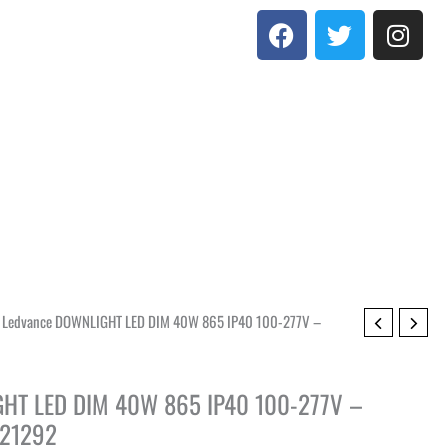
F
T
I
a
w
n
c
i
s
e
t
t
b
t
a
o
e
g
o
r
r
k
a
m
 Ledvance DOWNLIGHT LED DIM 40W 865 IP40 100-277V –
HT LED DIM 40W 865 IP40 100-277V –
021292