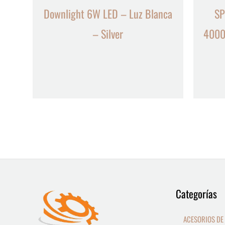
Downlight 6W LED – Luz Blanca
SP
– Silver
4000
9
13
Categorías
productos
productos
ACESORIOS DE