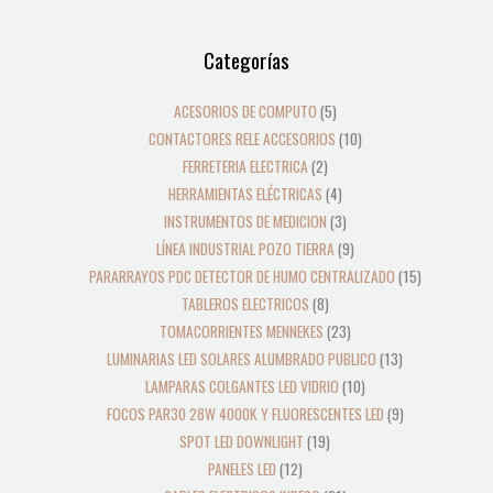
12
39
2
8
19
5
4
3
21
36
23
18
9
10
10
24
22
17
28
16
13
9
9
15
Categorías
productos
productos
productos
productos
productos
productos
productos
productos
productos
productos
productos
productos
productos
productos
productos
productos
productos
productos
productos
productos
productos
productos
productos
productos
ACESORIOS DE COMPUTO
5
CONTACTORES RELE ACCESORIOS
10
FERRETERIA ELECTRICA
2
HERRAMIENTAS ELÉCTRICAS
4
INSTRUMENTOS DE MEDICION
3
LÍNEA INDUSTRIAL POZO TIERRA
9
PARARRAYOS PDC DETECTOR DE HUMO CENTRALIZADO
15
TABLEROS ELECTRICOS
8
TOMACORRIENTES MENNEKES
23
LUMINARIAS LED SOLARES ALUMBRADO PUBLICO
13
LAMPARAS COLGANTES LED VIDRIO
10
FOCOS PAR30 28W 4000K Y FLUORESCENTES LED
9
SPOT LED DOWNLIGHT
19
PANELES LED
12