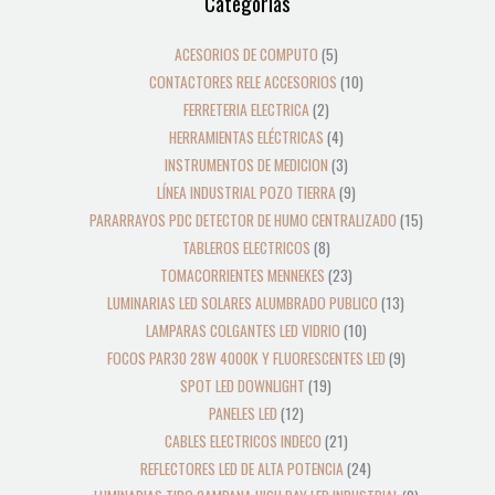
Categorías
productos
productos
productos
productos
productos
productos
productos
productos
productos
productos
productos
productos
productos
productos
productos
productos
productos
productos
productos
productos
productos
productos
productos
productos
ACESORIOS DE COMPUTO
5
CONTACTORES RELE ACCESORIOS
10
FERRETERIA ELECTRICA
2
HERRAMIENTAS ELÉCTRICAS
4
INSTRUMENTOS DE MEDICION
3
LÍNEA INDUSTRIAL POZO TIERRA
9
PARARRAYOS PDC DETECTOR DE HUMO CENTRALIZADO
15
TABLEROS ELECTRICOS
8
TOMACORRIENTES MENNEKES
23
LUMINARIAS LED SOLARES ALUMBRADO PUBLICO
13
LAMPARAS COLGANTES LED VIDRIO
10
FOCOS PAR30 28W 4000K Y FLUORESCENTES LED
9
SPOT LED DOWNLIGHT
19
PANELES LED
12
CABLES ELECTRICOS INDECO
21
REFLECTORES LED DE ALTA POTENCIA
24