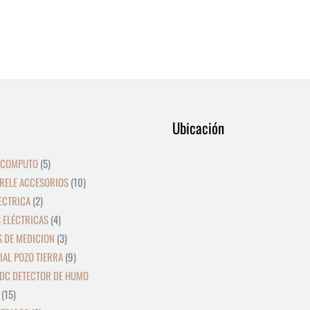
9
12
39
15
8
2
19
5
4
36
3
21
23
9
18
10
10
24
22
17
28
16
Ubicación
productos
productos
productos
productos
productos
productos
productos
productos
productos
productos
productos
productos
productos
productos
productos
productos
productos
productos
productos
productos
productos
productos
 COMPUTO
5
RELE ACCESORIOS
10
ECTRICA
2
 ELÉCTRICAS
4
 DE MEDICION
3
IAL POZO TIERRA
9
DC DETECTOR DE HUMO
15