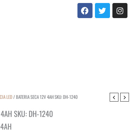
F
T
I
a
w
n
c
i
s
e
t
t
b
t
a
o
e
g
o
r
r
k
a
m
CIA LED
/ BATERIA SECA 12V 4AH SKU: DH-1240
D
 4AH SKU: DH-1240
 4AH