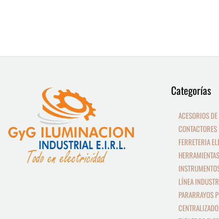
9
13
Categorías
productos
productos
ACESORIOS DE
CONTACTORES 
FERRETERIA EL
HERRAMIENTAS
INSTRUMENTOS
LÍNEA INDUSTR
PARARRAYOS P
CENTRALIZADO