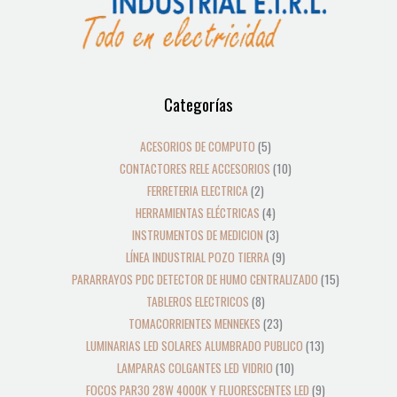
12
39
2
8
19
5
4
3
21
36
23
18
9
10
10
24
22
17
28
16
13
9
9
15
Categorías
productos
productos
productos
productos
productos
productos
productos
productos
productos
productos
productos
productos
productos
productos
productos
productos
productos
productos
productos
productos
productos
productos
productos
productos
ACESORIOS DE COMPUTO
5
CONTACTORES RELE ACCESORIOS
10
FERRETERIA ELECTRICA
2
HERRAMIENTAS ELÉCTRICAS
4
INSTRUMENTOS DE MEDICION
3
LÍNEA INDUSTRIAL POZO TIERRA
9
PARARRAYOS PDC DETECTOR DE HUMO CENTRALIZADO
15
TABLEROS ELECTRICOS
8
TOMACORRIENTES MENNEKES
23
LUMINARIAS LED SOLARES ALUMBRADO PUBLICO
13
LAMPARAS COLGANTES LED VIDRIO
10
FOCOS PAR30 28W 4000K Y FLUORESCENTES LED
9