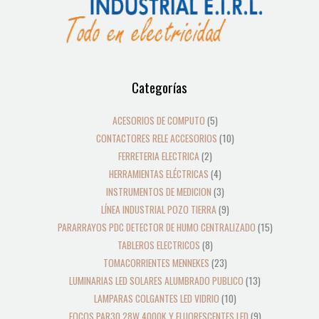
12
39
2
8
19
5
4
3
21
36
23
18
9
10
10
24
22
17
28
16
13
9
9
15
Categorías
productos
productos
productos
productos
productos
productos
productos
productos
productos
productos
productos
productos
productos
productos
productos
productos
productos
productos
productos
productos
productos
productos
productos
productos
ACESORIOS DE COMPUTO
5
CONTACTORES RELE ACCESORIOS
10
FERRETERIA ELECTRICA
2
HERRAMIENTAS ELÉCTRICAS
4
INSTRUMENTOS DE MEDICION
3
LÍNEA INDUSTRIAL POZO TIERRA
9
PARARRAYOS PDC DETECTOR DE HUMO CENTRALIZADO
15
TABLEROS ELECTRICOS
8
TOMACORRIENTES MENNEKES
23
LUMINARIAS LED SOLARES ALUMBRADO PUBLICO
13
LAMPARAS COLGANTES LED VIDRIO
10
FOCOS PAR30 28W 4000K Y FLUORESCENTES LED
9