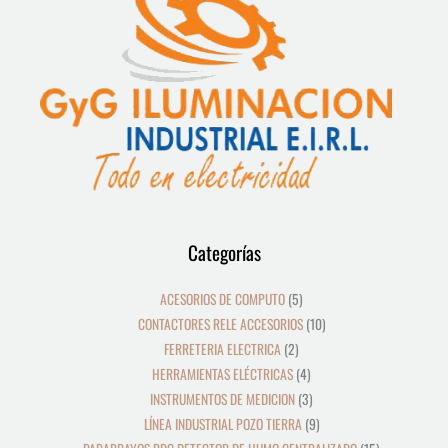
12
39
8
19
2
5
4
3
21
36
23
9
18
10
10
24
22
17
28
16
13
9
9
15
Categorías
productos
productos
productos
productos
productos
productos
productos
productos
productos
productos
productos
productos
productos
productos
productos
productos
productos
productos
productos
productos
productos
productos
productos
productos
ACESORIOS DE COMPUTO
5
CONTACTORES RELE ACCESORIOS
10
FERRETERIA ELECTRICA
2
HERRAMIENTAS ELÉCTRICAS
4
INSTRUMENTOS DE MEDICION
3
LÍNEA INDUSTRIAL POZO TIERRA
9