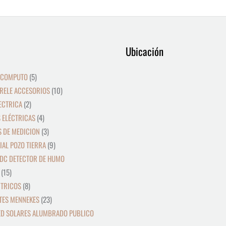
9
12
39
15
8
2
19
5
4
36
3
21
23
9
18
10
10
24
22
17
28
16
Ubicación
productos
productos
productos
productos
productos
productos
productos
productos
productos
productos
productos
productos
productos
productos
productos
productos
productos
productos
productos
productos
productos
productos
 COMPUTO
5
RELE ACCESORIOS
10
ECTRICA
2
 ELÉCTRICAS
4
 DE MEDICION
3
IAL POZO TIERRA
9
DC DETECTOR DE HUMO
15
CTRICOS
8
TES MENNEKES
23
ED SOLARES ALUMBRADO PUBLICO