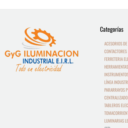
9
13
Categorías
productos
productos
ACESORIOS DE
CONTACTORES 
FERRETERIA EL
HERRAMIENTAS
INSTRUMENTOS
LÍNEA INDUSTR
PARARRAYOS P
CENTRALIZADO
TABLEROS ELE
TOMACORRIEN
LUMINARIAS L