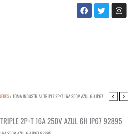
F
T
I
a
w
n
c
i
s
e
t
t
b
t
a
o
e
g
o
r
r
k
a
m
NEKES
/ TOMA INDUSTRIAL TRIPLE 2P+T 16A 250V AZUL 6H IP67
TRIPLE 2P+T 16A 250V AZUL 6H IP67 92895
 16A 250V AZUL 6H IP67 92895