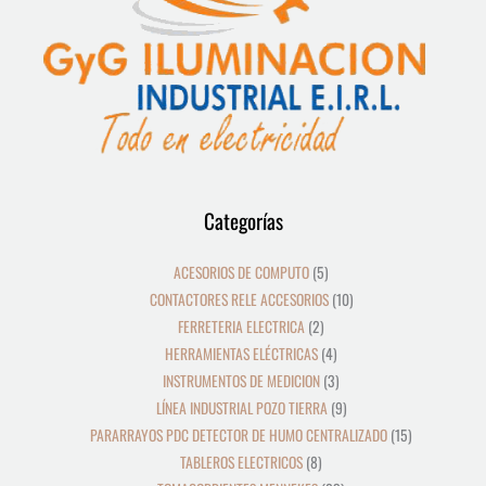
12
39
8
19
2
5
4
3
21
36
23
9
18
10
10
24
22
17
28
16
13
9
9
15
Categorías
productos
productos
productos
productos
productos
productos
productos
productos
productos
productos
productos
productos
productos
productos
productos
productos
productos
productos
productos
productos
productos
productos
productos
productos
ACESORIOS DE COMPUTO
5
CONTACTORES RELE ACCESORIOS
10
FERRETERIA ELECTRICA
2
HERRAMIENTAS ELÉCTRICAS
4
INSTRUMENTOS DE MEDICION
3
LÍNEA INDUSTRIAL POZO TIERRA
9
PARARRAYOS PDC DETECTOR DE HUMO CENTRALIZADO
15
TABLEROS ELECTRICOS
8