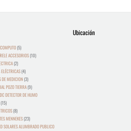
9
12
39
15
8
2
19
5
4
36
3
21
23
9
18
10
10
24
22
17
28
16
Ubicación
productos
productos
productos
productos
productos
productos
productos
productos
productos
productos
productos
productos
productos
productos
productos
productos
productos
productos
productos
productos
productos
productos
 COMPUTO
5
RELE ACCESORIOS
10
ECTRICA
2
 ELÉCTRICAS
4
 DE MEDICION
3
IAL POZO TIERRA
9
DC DETECTOR DE HUMO
15
CTRICOS
8
TES MENNEKES
23
ED SOLARES ALUMBRADO PUBLICO