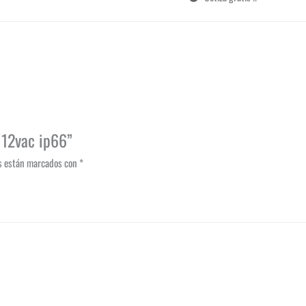
 12vac ip66”
os están marcados con
*