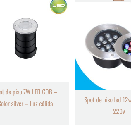
ot de piso 7W LED COB –
Spot de piso led 12
olor silver – Luz cálida
220v