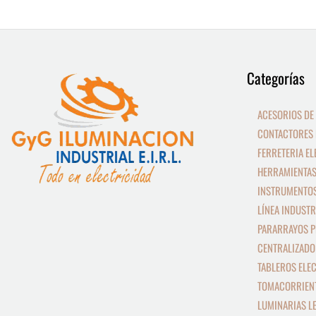
9
13
Categorías
productos
productos
ACESORIOS DE
CONTACTORES 
FERRETERIA EL
HERRAMIENTAS
INSTRUMENTOS
LÍNEA INDUSTR
PARARRAYOS P
CENTRALIZADO
TABLEROS ELE
TOMACORRIEN
LUMINARIAS L