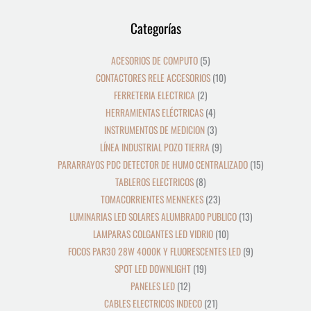
12
39
8
19
2
5
4
3
21
36
23
9
18
10
10
24
22
17
28
16
13
9
9
15
Categorías
productos
productos
productos
productos
productos
productos
productos
productos
productos
productos
productos
productos
productos
productos
productos
productos
productos
productos
productos
productos
productos
productos
productos
productos
ACESORIOS DE COMPUTO
5
CONTACTORES RELE ACCESORIOS
10
FERRETERIA ELECTRICA
2
HERRAMIENTAS ELÉCTRICAS
4
INSTRUMENTOS DE MEDICION
3
LÍNEA INDUSTRIAL POZO TIERRA
9
PARARRAYOS PDC DETECTOR DE HUMO CENTRALIZADO
15
TABLEROS ELECTRICOS
8
TOMACORRIENTES MENNEKES
23
LUMINARIAS LED SOLARES ALUMBRADO PUBLICO
13
LAMPARAS COLGANTES LED VIDRIO
10
FOCOS PAR30 28W 4000K Y FLUORESCENTES LED
9
SPOT LED DOWNLIGHT
19
PANELES LED
12
CABLES ELECTRICOS INDECO
21