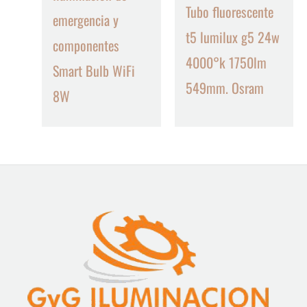
Tubo fluorescente
emergencia y
t5 lumilux g5 24w
componentes
4000°k 1750lm
Smart Bulb WiFi
549mm. Osram
8W