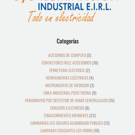
12
39
8
19
2
5
4
3
21
36
23
9
18
10
10
24
22
17
28
16
13
9
9
15
Categorías
productos
productos
productos
productos
productos
productos
productos
productos
productos
productos
productos
productos
productos
productos
productos
productos
productos
productos
productos
productos
productos
productos
productos
productos
ACESORIOS DE COMPUTO
5
CONTACTORES RELE ACCESORIOS
10
FERRETERIA ELECTRICA
2
HERRAMIENTAS ELÉCTRICAS
4
INSTRUMENTOS DE MEDICION
3
LÍNEA INDUSTRIAL POZO TIERRA
9
PARARRAYOS PDC DETECTOR DE HUMO CENTRALIZADO
15
TABLEROS ELECTRICOS
8
TOMACORRIENTES MENNEKES
23
LUMINARIAS LED SOLARES ALUMBRADO PUBLICO
13
LAMPARAS COLGANTES LED VIDRIO
10