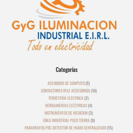
12
39
8
19
2
5
4
3
21
36
23
9
18
10
10
24
22
17
28
16
13
9
9
15
Categorías
productos
productos
productos
productos
productos
productos
productos
productos
productos
productos
productos
productos
productos
productos
productos
productos
productos
productos
productos
productos
productos
productos
productos
productos
ACESORIOS DE COMPUTO
5
CONTACTORES RELE ACCESORIOS
10
FERRETERIA ELECTRICA
2
HERRAMIENTAS ELÉCTRICAS
4
INSTRUMENTOS DE MEDICION
3
LÍNEA INDUSTRIAL POZO TIERRA
9
PARARRAYOS PDC DETECTOR DE HUMO CENTRALIZADO
15