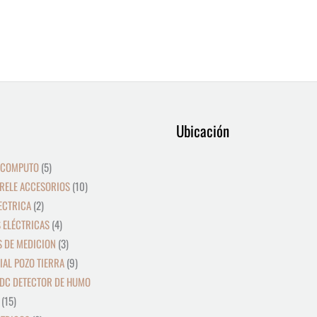
9
12
39
15
8
2
19
5
4
36
3
21
23
9
18
10
10
24
22
17
28
16
Ubicación
productos
productos
productos
productos
productos
productos
productos
productos
productos
productos
productos
productos
productos
productos
productos
productos
productos
productos
productos
productos
productos
productos
 COMPUTO
5
RELE ACCESORIOS
10
ECTRICA
2
 ELÉCTRICAS
4
 DE MEDICION
3
IAL POZO TIERRA
9
DC DETECTOR DE HUMO
15