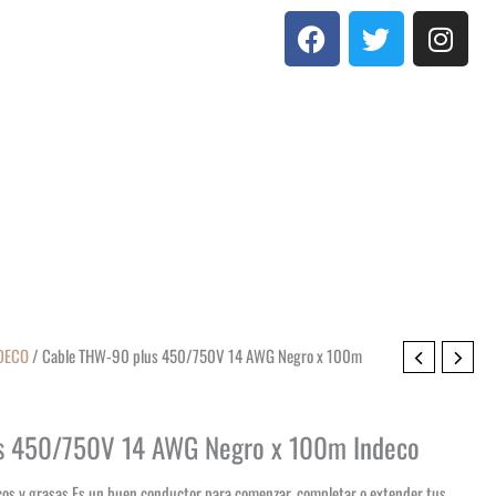
F
T
I
a
w
n
c
i
s
e
t
t
b
t
a
o
e
g
o
r
r
k
a
m
NDECO
/ Cable THW-90 plus 450/750V 14 AWG Negro x 100m
s 450/750V 14 AWG Negro x 100m Indeco
cos y grasas.Es un buen conductor para comenzar, completar o extender tus