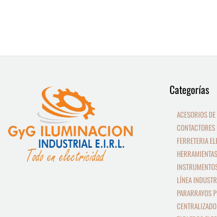
9
13
Categorías
productos
productos
ACESORIOS DE
CONTACTORES 
FERRETERIA EL
HERRAMIENTAS
INSTRUMENTOS
LÍNEA INDUSTR
PARARRAYOS P
CENTRALIZADO