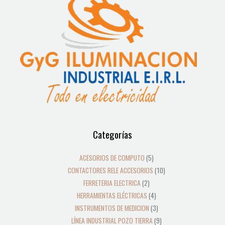
12
39
2
8
19
5
4
3
21
36
23
18
9
10
10
24
22
17
28
16
13
9
9
15
Categorías
productos
productos
productos
productos
productos
productos
productos
productos
productos
productos
productos
productos
productos
productos
productos
productos
productos
productos
productos
productos
productos
productos
productos
productos
ACESORIOS DE COMPUTO
5
CONTACTORES RELE ACCESORIOS
10
FERRETERIA ELECTRICA
2
HERRAMIENTAS ELÉCTRICAS
4
INSTRUMENTOS DE MEDICION
3
LÍNEA INDUSTRIAL POZO TIERRA
9