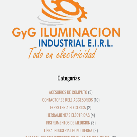
12
39
8
19
2
5
4
3
21
36
23
9
18
10
10
24
22
17
28
16
13
9
9
15
Categorías
productos
productos
productos
productos
productos
productos
productos
productos
productos
productos
productos
productos
productos
productos
productos
productos
productos
productos
productos
productos
productos
productos
productos
productos
ACESORIOS DE COMPUTO
5
CONTACTORES RELE ACCESORIOS
10
FERRETERIA ELECTRICA
2
HERRAMIENTAS ELÉCTRICAS
4
INSTRUMENTOS DE MEDICION
3
LÍNEA INDUSTRIAL POZO TIERRA
9