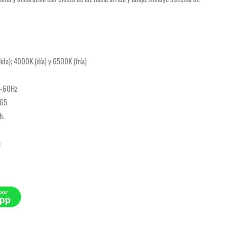
lida); 4000K (día) y 6500K (fría)
0-60Hz
P65
h.
m