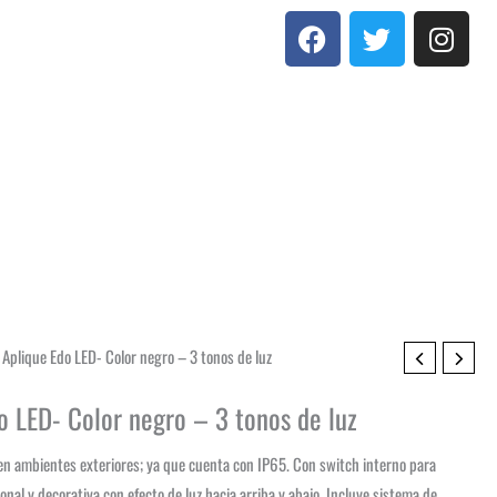
F
T
I
a
w
n
c
i
s
e
t
t
b
t
a
o
e
g
o
r
r
k
a
m
Aplique Edo LED- Color negro – 3 tonos de luz
 LED- Color negro – 3 tonos de luz
n ambientes exteriores; ya que cuenta con IP65. Con switch interno para
onal y decorativa con efecto de luz hacia arriba y abajo. Incluye sistema de