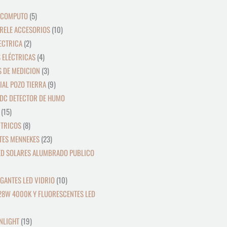
productos
productos
productos
productos
productos
productos
productos
productos
productos
productos
productos
productos
productos
productos
productos
productos
productos
productos
productos
productos
productos
productos
 COMPUTO
5
RELE ACCESORIOS
10
ECTRICA
2
 ELÉCTRICAS
4
 DE MEDICION
3
IAL POZO TIERRA
9
DC DETECTOR DE HUMO
15
CTRICOS
8
TES MENNEKES
23
ED SOLARES ALUMBRADO PUBLICO
GANTES LED VIDRIO
10
28W 4000K Y FLUORESCENTES LED
NLIGHT
19