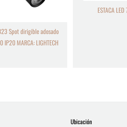
ESTACA LED
23 Spot dirigible adosado
0 IP20 MARCA: LIGHTECH
9
12
39
15
8
2
19
5
4
36
3
21
23
9
18
10
10
24
22
17
28
16
Ubicación