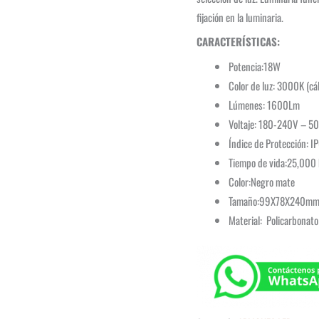
fijación en la luminaria.
CARACTERÍSTICAS:
Potencia:18W
Color de luz: 3000K (cá
Lúmenes: 1600Lm
Voltaje: 180-240V – 5
Índice de Protección: I
Tiempo de vida:25,000 
Color:Negro mate
Tamaño:99X78X240m
Material: Policarbonato