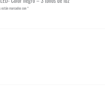
LED- Color negro – 3 tonos de luz”
os están marcados con
*