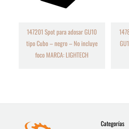
147201 Spot para adosar GU10
1478
tipo Cubo – negro – No incluye
GU1
foco MARCA: LIGHTECH
9
13
Categorías