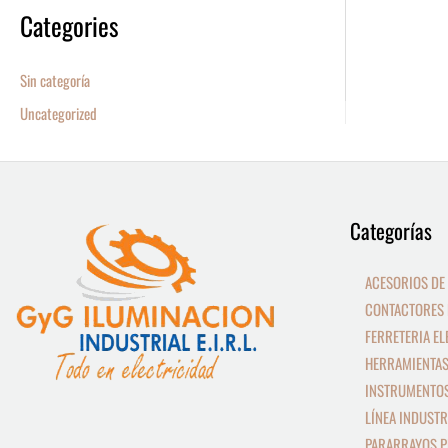
Categories
Sin categoría
Uncategorized
9
13
Categorías
productos
productos
ACESORIOS DE
CONTACTORES 
FERRETERIA EL
HERRAMIENTAS
INSTRUMENTOS
LÍNEA INDUSTR
PARARRAYOS P