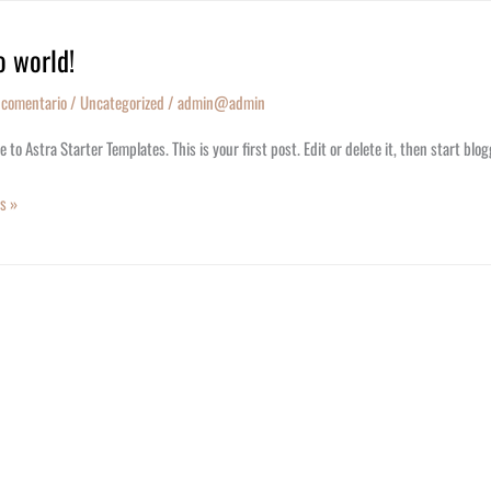
o world!
 comentario
/
Uncategorized
/
admin@admin
to Astra Starter Templates. This is your first post. Edit or delete it, then start blog
s »